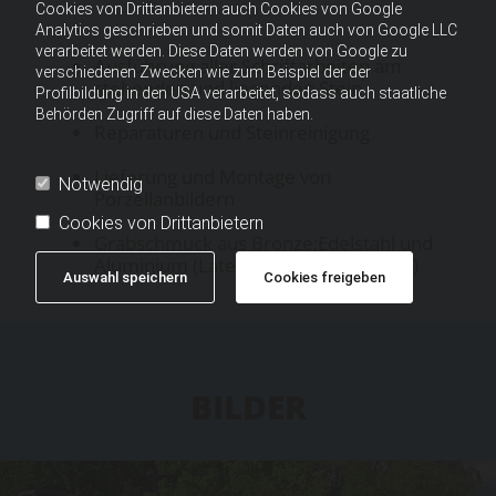
Cookies von Drittanbietern auch Cookies von Google
Analytics geschrieben und somit Daten auch von Google LLC
verarbeitet werden. Diese Daten werden von Google zu
Ausführung aller Schriftarbeiten am
verschiedenen Zwecken wie zum Beispiel der der
stehenden und liegenden Stein
Profilbildung in den USA verarbeitet, sodass auch staatliche
Behörden Zugriff auf diese Daten haben.
Reparaturen und Steinreinigung
Lieferung und Montage von
Notwendig
Porzellanbildern
Cookies von Drittanbietern
Grabschmuck aus Bronze;Edelstahl und
Aluminium (Laternen; Vasen; Schalen)
Auswahl speichern
Cookies freigeben
BILDER