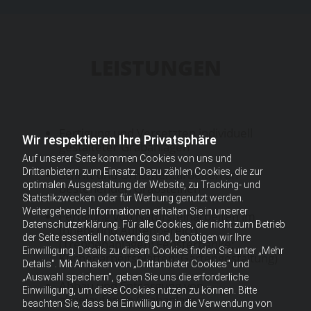
LEISTUNGEN
Fertigung und Versetzten individuell
Wir respektieren Ihre Privatsphäre
gestalteter Grabanlagen
Auf unserer Seite kommen Cookies von uns und
Drittanbietern zum Einsatz. Dazu zählen Cookies, die zur
Schrift und Ornamentarbeiten an
optimalen Ausgestaltung der Website, zu Tracking- und
bestehenden Grabsteinen
Statistikzwecken oder für Werbung genutzt werden.
Weitergehende Informationen erhalten Sie in unserer
Fertigung von Natursteinarbeiten im
Datenschutzerklärung. Für alle Cookies, die nicht zum Betrieb
Innen- und Außenbereich
der Seite essentiell notwendig sind, benötigen wir Ihre
(Treppenanlagen; Fensterbänke;
Einwilligung. Details zu diesen Cookies finden Sie unter „Mehr
Küchenarbeitsplatten; Gartengestaltung)
Details". Mit Anhaken von „Drittanbieter Cookies" und
„Auswahl speichern", geben Sie uns die erforderliche
Abbau und Entsorgung von
Einwilligung, um diese Cookies nutzen zu können. Bitte
abgelaufenen Grabanlagen
beachten Sie, dass bei Einwilligung in die Verwendung von